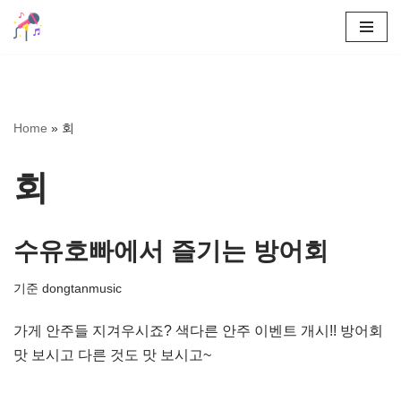
콘
텐
츠
로
Home
»
회
건
너
회
뛰
기
수유호빠에서 즐기는 방어회
기준
dongtanmusic
가게 안주들 지겨우시죠? 색다른 안주 이벤트 개시!! 방어회
맛 보시고 다른 것도 맛 보시고~