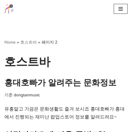
콘
텐
츠
로
Home
»
호스트바
»
페이지 2
건
너
호스트바
뛰
기
홍대호빠가 알려주는 문화정보
기준
dongtanmusic
유흥말고 가끔은 문화생활도 즐겨 보시죠 홍대호빠가 홍대
에서 진행되는 재미난 팝업스토어 정보를 알려드려요~