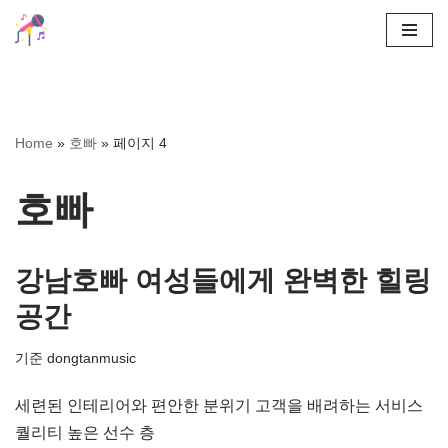
콘
텐
츠
로
Home
»
호빠
»
페이지 4
건
너
호빠
뛰
기
강남호빠 여성들에게 완벽한 힐링
공간
기준
dongtanmusic
세련된 인테리어와 편안한 분위기 고객을 배려하는 서비스
퀄리티 높은 선수 층