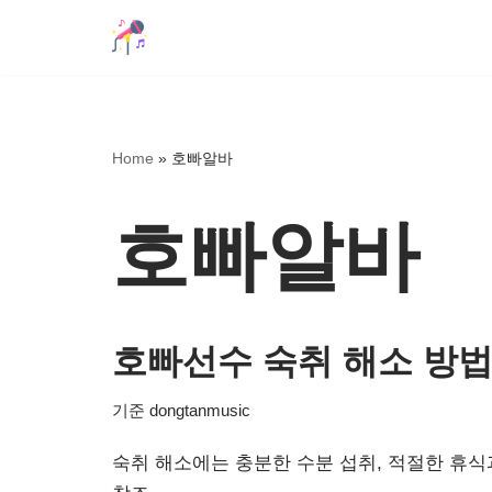
콘
텐
츠
로
Home
»
호빠알바
건
너
호빠알바
뛰
기
호빠선수 숙취 해소 방법 
기준
dongtanmusic
숙취 해소에는 충분한 수분 섭취, 적절한 휴식