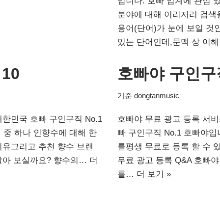
입니다. 호빠 업계에 관심
분야에 대해 이리저리 검색을
용어(단어)가 눈에 보일 것
있는 단어인데,문맥 상 이
10
호빠야 구인구
기준
dongtanmusic
대한민국 호빠 구인구직 No.1
호빠야 무료 광고 등록 서
 중 하나 인향수에 대해 한
빠 구인구직 No.1 호빠야
 이유그리고 추천 향수 브랜
를평생 무료로 등록 할 수 
 알아 보실까요? 향수의…
더
무료 광고 등록 Q&A 호빠
를…
더 보기 »