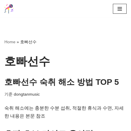
콘
텐
츠
로
Home
»
호빠선수
건
너
호빠선수
뛰
기
호빠선수 숙취 해소 방법 TOP 5
기준
dongtanmusic
숙취 해소에는 충분한 수분 섭취, 적절한 휴식과 수면, 자세
한 내용은 본문 참조