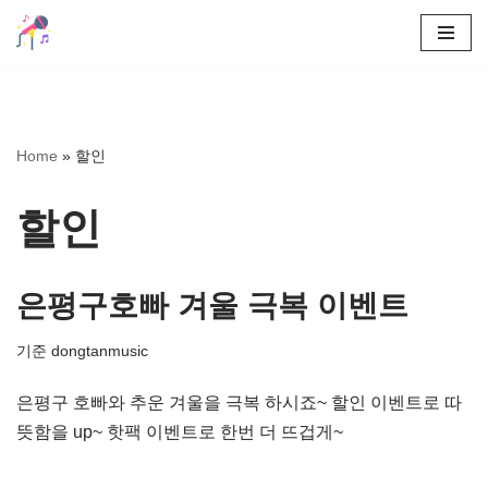
콘
텐
츠
로
Home
»
할인
건
너
할인
뛰
기
은평구호빠 겨울 극복 이벤트
기준
dongtanmusic
은평구 호빠와 추운 겨울을 극복 하시죠~ 할인 이벤트로 따
뜻함을 up~ 핫팩 이벤트로 한번 더 뜨겁게~