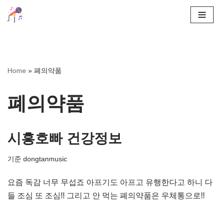
콘
텐
츠
로
Home
»
폐의약품
건
너
폐의약품
뛰
기
시흥호빠 건강정보
기준
dongtanmusic
요즘 독감 너무 무섭죠 아프기도 아프고 유행한다고 하니 다
들 조심 또 조심!! 그리고 안 먹는 폐의약품은 우체통으로!!