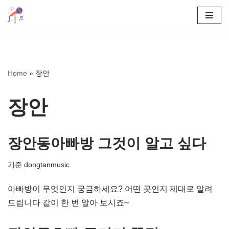
콘
텐
츠
로
Home
»
장안
건
너
장안
뛰
기
장안동아빠방 그것이 알고 싶다
기준
dongtanmusic
아빠방이 무엇인지 궁금하세요? 어떤 곳인지 제대로 알려
드립니다 같이 한 번 알아 보시죠~