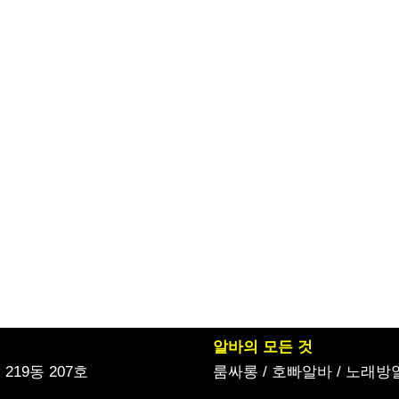
알바의 모든 것
19동 207호
룸싸롱
/
호빠알바
/
노래방