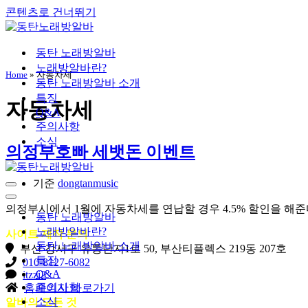
콘텐츠로 건너뛰기
동탄 노래방알바
노래방알바란?
Home
»
자동차세
동탄 노래방알바 소개
특징
자동차세
Q&A
주의사항
소식
의정부호빠 세뱃돈 이벤트
기준
dongtanmusic
내
비
내
의정부시에서 1월에 자동차세를 연납할 경우 4.5% 할인을 해준
게
비
동탄 노래방알바
이
게
노래방알바란?
사이트 제작 문의
션
이
동탄 노래방알바 소개
부산 강서구 유통단지1로 50, 부산티플렉스 219동 207호
메
션
특징
010-8127-6082
뉴
메
Q&A
itzzi2
뉴
주의사항
홈페이지 바로가기
소식
알바의 모든 것