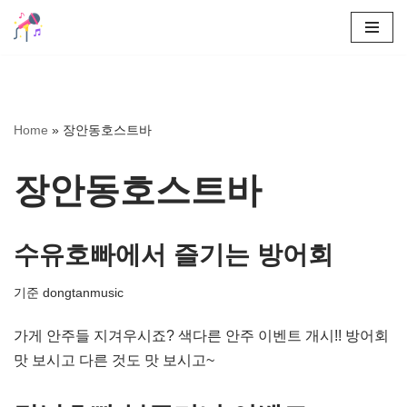
콘
텐
츠
로
Home
»
장안동호스트바
건
너
장안동호스트바
뛰
기
수유호빠에서 즐기는 방어회
기준
dongtanmusic
가게 안주들 지겨우시죠? 색다른 안주 이벤트 개시!! 방어회
맛 보시고 다른 것도 맛 보시고~