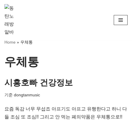
콘
텐
츠
로
Home
»
우체통
건
너
우체통
뛰
기
시흥호빠 건강정보
기준
dongtanmusic
요즘 독감 너무 무섭죠 아프기도 아프고 유행한다고 하니 다
들 조심 또 조심!! 그리고 안 먹는 폐의약품은 우체통으로!!