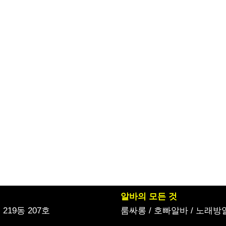
알바의 모든 것
19동 207호
룸싸롱
/
호빠알바
/
노래방