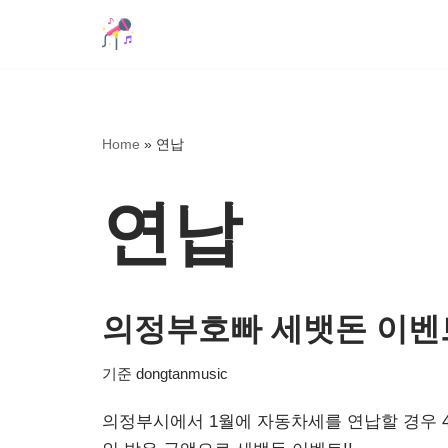
콘
텐
츠
로
Home
»
연납
건
너
연납
뛰
기
의정부호빠 세뱃돈 이벤
기준
dongtanmusic
의정부시에서 1월에 자동차세를 연납할 경우 4