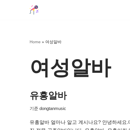
콘
텐
츠
로
Home
»
여성알바
건
너
여성알바
뛰
기
유흥알바
기준
dongtanmusic
유흥알바 얼마나 알고 계시나요? 안녕하세요.