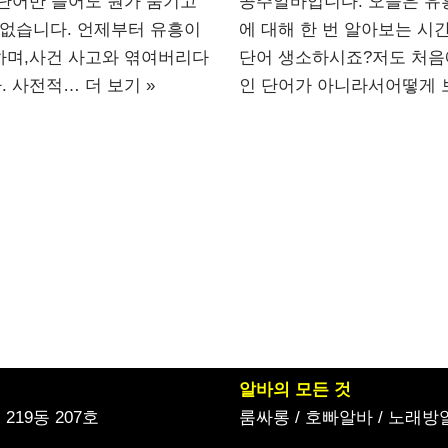
 단어만 들어도 뭔가 숨기고
공주알바입니다. 오늘은 유
 없습니다. 언제부터 유흥이
에 대해 한 번 알아보는 시
하며,사건 사고와 엮여버리다
단어 생소하시죠?저도 처음
. 사전적…
더 보기 »
인 단어가 아니라서어떻게 
알바의 모든 것
19동 207호
룸싸롱
/
호빠알바
/
노래방