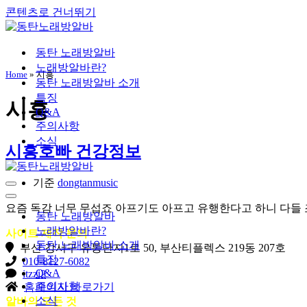
콘텐츠로 건너뛰기
동탄 노래방알바
노래방알바란?
Home
»
시흥
동탄 노래방알바 소개
특징
시흥
Q&A
주의사항
소식
시흥호빠 건강정보
기준
dongtanmusic
내
비
내
요즘 독감 너무 무섭죠 아프기도 아프고 유행한다고 하니 다들 조
게
비
동탄 노래방알바
이
게
노래방알바란?
사이트 제작 문의
션
이
동탄 노래방알바 소개
부산 강서구 유통단지1로 50, 부산티플렉스 219동 207호
메
션
특징
010-8127-6082
뉴
메
Q&A
itzzi2
뉴
주의사항
홈페이지 바로가기
소식
알바의 모든 것