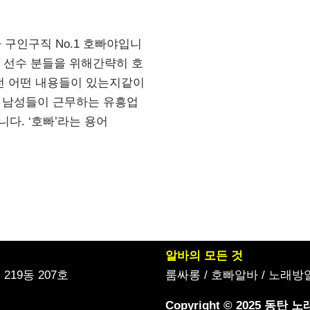
빠 구인구직 No.1 호빠야입니
, 선수 분들을 위해간략히 호
전 어떤 내용들이 있는지같이
 남성들이 근무하는 유흥업
다. ‘호빠’라는 용어
알바의 모든 것
19동 207호
룸싸롱
/
호빠알바
/
노래방
Copyright © 2025 동탄 노래