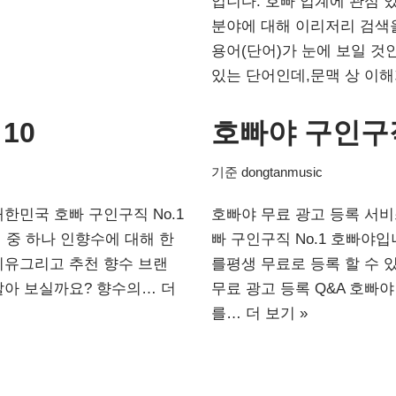
입니다. 호빠 업계에 관심
분야에 대해 이리저리 검색을
용어(단어)가 눈에 보일 것
있는 단어인데,문맥 상 이
10
호빠야 구인구
기준
dongtanmusic
대한민국 호빠 구인구직 No.1
호빠야 무료 광고 등록 서
 중 하나 인향수에 대해 한
빠 구인구직 No.1 호빠야
 이유그리고 추천 향수 브랜
를평생 무료로 등록 할 수 
 알아 보실까요? 향수의…
더
무료 광고 등록 Q&A 호빠
를…
더 보기 »