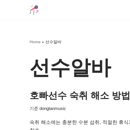
콘
텐
츠
로
Home
»
선수알바
건
너
선수알바
뛰
기
호빠선수 숙취 해소 방법 
기준
dongtanmusic
숙취 해소에는 충분한 수분 섭취, 적절한 휴식