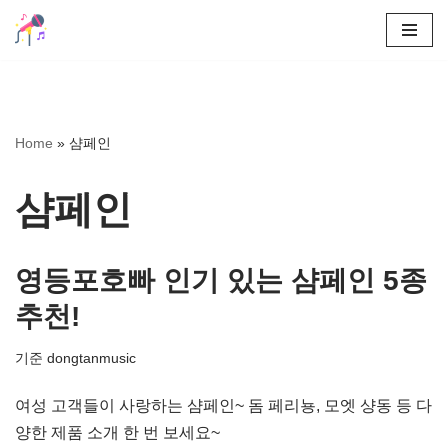
콘
텐
츠
로
Home
»
샴페인
건
너
샴페인
뛰
기
영등포호빠 인기 있는 샴페인 5종
추천!
기준
dongtanmusic
여성 고객들이 사랑하는 샴페인~ 돔 페리뇽, 모엣 샹동 등 다
양한 제품 소개 한 번 보세요~