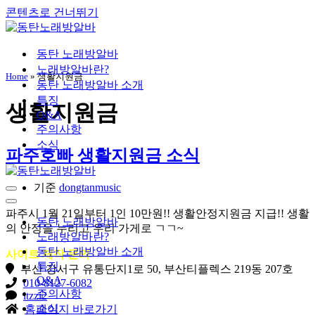
콘텐츠로 건너뛰기
동탄 노래방알바
노래방알바란?
Home
»
생활지원금
동탄 노래방알바 소개
특징
생활지원금
Q&A
주의사항
소식
파주호빠 생활지원금 소식
기준
dongtanmusic
내
비
내
파주시 1월 21일부터 1인 10만원!! 생활안정지원금 지급!! 생활
게
비
동탄 노래방알바
의 안정을 누리고 우리 가게로 ㄱㄱ~
이
게
노래방알바란?
션
이
동탄 노래방알바 소개
사이트 제작 문의
메
션
특징
부산 강서구 유통단지1로 50, 부산티플렉스 219동 207호
뉴
메
Q&A
010-8127-6082
뉴
주의사항
itzzi2
소식
홈페이지 바로가기