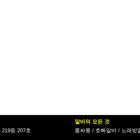
알바의 모든 것
19동 207호
룸싸롱
/
호빠알바
/
노래방