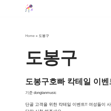
콘
텐
츠
로
Home
»
도봉구
건
너
도봉구
뛰
기
도봉구호빠 칵테일 이벤
기준
dongtanmusic
단골 고객을 위한 칵테일 이벤트!! 여성들이 사랑