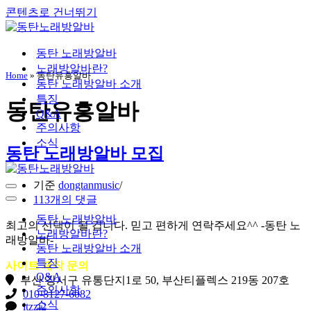
콘텐츠로 건너뛰기
동탄 노래방알바
노래방알바란?
Home
»
동탄유흥알바
동탄 노래방알바 소개
특징
동탄유흥알바
Q&A
주의사항
소식
동탄 노래방알바 모집
기준
dongtanmusic
내
113개의 댓글
비
내
게
비
동탄 노래방알바
최고의 선택이 될 겁니다. 믿고 편하게 연락주세요^^ -동탄 노
이
게
노래방알바란?
래방알바-
션
이
동탄 노래방알바 소개
메
션
특징
사이트 제작 문의
뉴
메
Q&A
뉴
부산 강서구 유통단지1로 50, 부산티플렉스 219동 207호
주의사항
010-8127-6082
소식
itzzi2