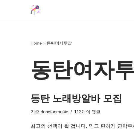
콘
텐
츠
로
Home
»
동탄여자투잡
건
너
동탄여자
뛰
기
동탄 노래방알바 모집
기준
dongtanmusic
113개의 댓글
최고의 선택이 될 겁니다. 믿고 편하게 연락주세