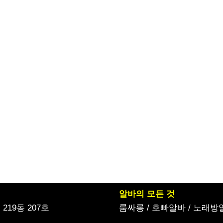
알바의 모든 것
19동 207호
룸싸롱
/
호빠알바
/
노래방