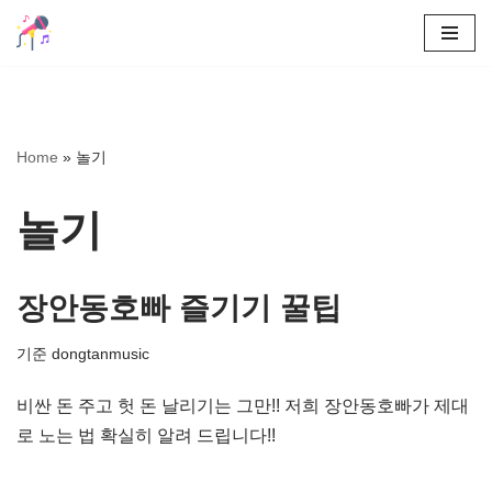
콘
텐
츠
로
Home
»
놀기
건
너
놀기
뛰
기
장안동호빠 즐기기 꿀팁
기준
dongtanmusic
비싼 돈 주고 헛 돈 날리기는 그만!! 저희 장안동호빠가 제대
로 노는 법 확실히 알려 드립니다!!