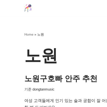
콘
텐
츠
로
Home
»
노원
건
너
노원
뛰
기
노원구호빠 안주 추천
기준
dongtanmusic
여성 고객들에게 인기 있는 술과 궁합이 잘 