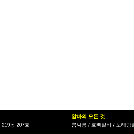
알바의 모든 것
19동 207호
룸싸롱
/
호빠알바
/
노래방