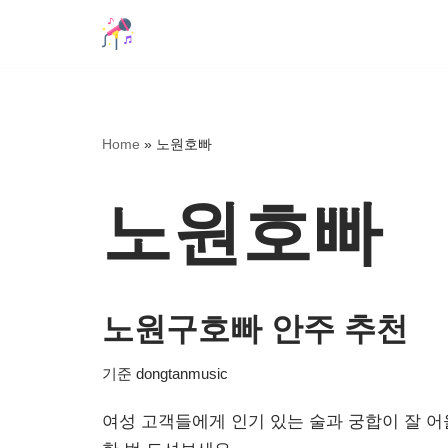
콘
텐
츠
로
Home
»
노원호빠
건
너
노원호빠
뛰
기
노원구호빠 안주 추천
기준
dongtanmusic
여성 고객들에게 인기 있는 술과 궁합이 잘 