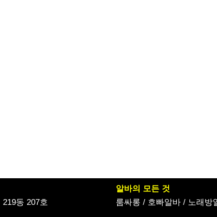
알바의 모든 것
19동 207호
룸싸롱
/
호빠알바
/
노래방