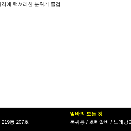
 가격에 럭셔리한 분위기 즐겁
알바의 모든 것
19동 207호
룸싸롱
/
호빠알바
/
노래방