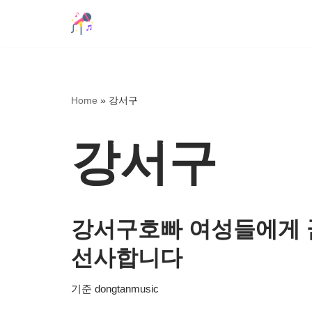
콘
텐
츠
로
Home
»
강서구
건
너
강서구
뛰
기
강서구호빠 여성들에게 
선사합니다
기준
dongtanmusic