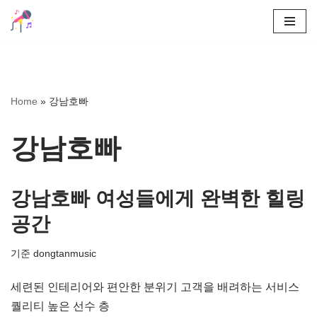
콘
텐
츠
로
Home
»
강남호빠
건
너
강남호빠
뛰
기
강남호빠 여성들에게 완벽한 힐링
공간
기준
dongtanmusic
세련된 인테리어와 편안한 분위기 고객을 배려하는 서비스
퀄리티 높은 선수 층