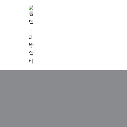
콘
텐
츠
로
건
너
뛰
기