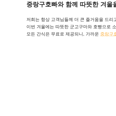
중랑구호빠와 함께 따뜻한 겨울
저희는 항상 고객님들께 더 큰 즐거움을 드리
이번 겨울에는 따뜻한 군고구마와 호빵으로 소
모든 간식은 무료로 제공되니, 가까운
중랑구
언제나 따뜻한 마음으로 여러분을 맞이하겠습
감사합니다!
중랑구호빠 겨울 간식 이벤트 설명 끝~
태그:
간식
건대호빠
겨울
겨울간식
호빵
호스트바
호스트클럽