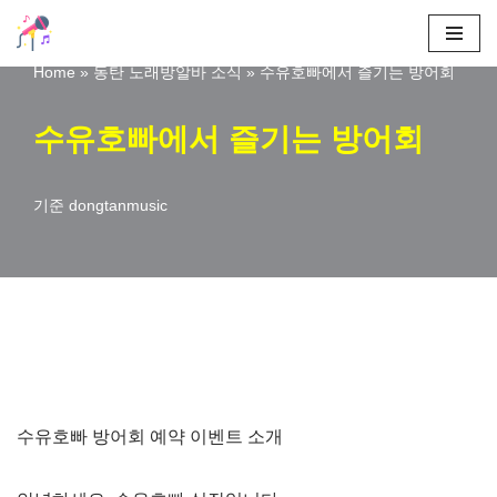
콘
Home
»
동탄 노래방알바 소식
»
수유호빠에서 즐기는 방어회
텐
츠
수유호빠에서 즐기는 방어회
로
건
기준
dongtanmusic
너
뛰
기
수유호빠 방어회 예약 이벤트 소개