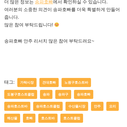
더 많은 정보는
송파호빠
에서 확인하실 수 있습니다.
여러분의 소중한 의견이 송파호빠를 더욱 특별하게 만들어
줍니다.
많은 참여 부탁드립니다!
송파호빠 안주 리서치 많은 참여 부탁드려요~
태그:
가락시장
건대호빠
노원구호스트바
도봉구호스트클럽
송파
송파구
송파호빠
송파호스트바
송파호스트클럽
수산물시장
안주
요리
해산물
호빠
호스트바
호스트클럽