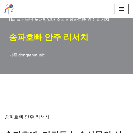
콘
Home
»
동탄 노래방알바 소식
»
송파호빠 안주 리서치
텐
츠
송파호빠 안주 리서치
로
건
기준
dongtanmusic
너
뛰
기
송파호빠 안주 리서치