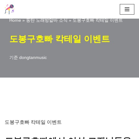
콘
Home
»
동탄 노래방알바 소식
»
도봉구호빠 칵테일 이벤트
텐
츠
도봉구호빠 칵테일 이벤트
로
건
기준
dongtanmusic
너
뛰
기
도봉구호빠 칵테일 이벤트